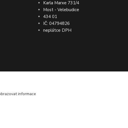
Karla Marxe 731/4
Most - Velebudice
434 01
IČ: 04794826
neplátce DPH
bo vrácení peněz ● VRÁCENÍ ZBOŽÍ do 30
obrazovat informace
Vytvořeno na
Eshop-rychle.cz