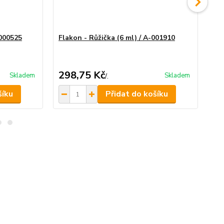
-000525
Flakon - Růžička (6 ml) / A-001910
Sk
298,75 Kč
8
Skladem
Skladem
/
.
šíku
Přidat do košíku