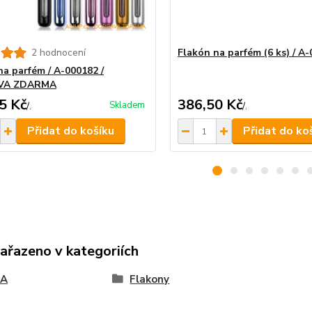
2 hodnocení
Flakón na parfém (6 ks) / A
na parfém / A-000182 /
VA ZDARMA
5 Kč
386,50 Kč
Skladem
/
.
/
.
Přidat do košíku
Přidat do ko
zařazeno v kategoriích
SA
Flakony