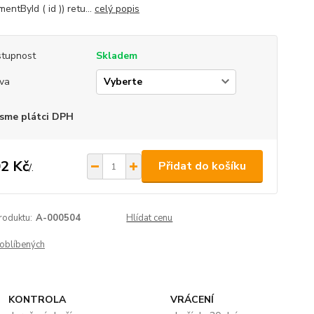
entById ( id )) retu...
celý popis
tupnost
Skladem
va
sme plátci DPH
2 Kč
Přidat do košíku
/
.
roduktu:
A-000504
Hlídat cenu
oblíbených
KONTROLA
VRÁCENÍ