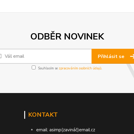
ODBĚR NOVINEK
Přihlásit se
Souhlasím se
zpracováním osobních údajů
.
KONTAKT
email: asimp(zavináč)email.cz