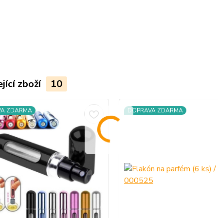
jící zboží
10
VA ZDARMA
DOPRAVA ZDARMA