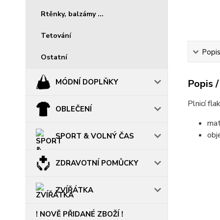
Rtěnky, balzámy ...
Tetování
Popis
Ostatní
MÓDNÍ DOPLŇKY
Popis /
Plnicí fl
OBLEČENÍ
mate
obj
SPORT & VOLNÝ ČAS
......................
ZDRAVOTNÍ POMŮCKY
ZVÍŘÁTKA
! NOVĚ PŘIDANÉ ZBOŽÍ !