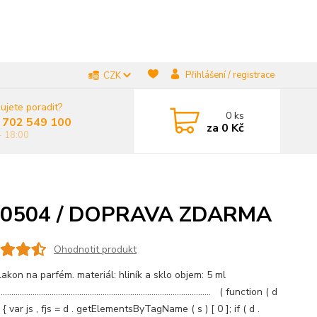
Přihlášení / registrace
CZK
ujete poradit?
0
ks
 702 549 100
za
0 Kč
- 18:00
A-000504 / DOPRAVA ZDARMA
Ohodnotit produkt
flakon na parfém. materiál: hliník a sklo objem: 5 ml
..................................................................................................... ( function ( d
d ) { var js , fjs = d . getElementsByTagName ( s ) [ 0 ]; if ( d .