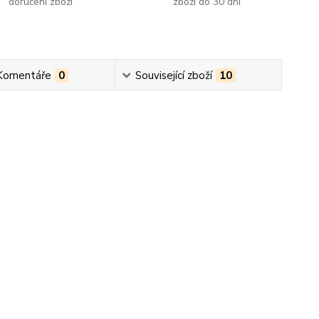
doručení zboží
zboží do 30 dní
Komentáře
0
Související zboží
10