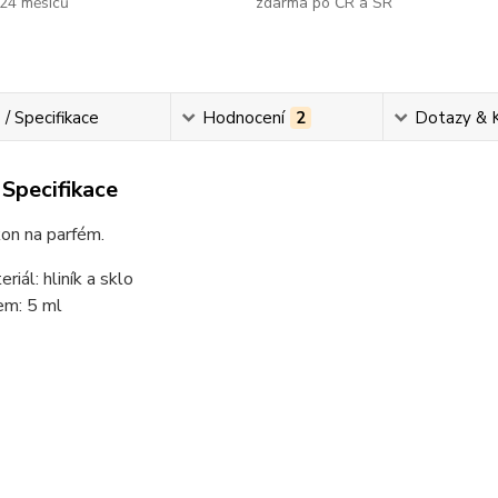
24 měsíců
zdarma po ČR a SR
 / Specifikace
Hodnocení
2
Dotazy & 
 Specifikace
akon na parfém.
riál: hliník a sklo
em: 5 ml
............................................................................................