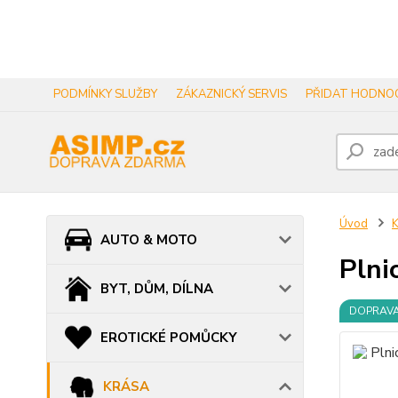
PODMÍNKY SLUŽBY
ZÁKAZNICKÝ SERVIS
PŘIDAT HODNOC
Úvod
AUTO & MOTO
Plni
BYT, DŮM, DÍLNA
DOPRAV
EROTICKÉ POMŮCKY
KRÁSA