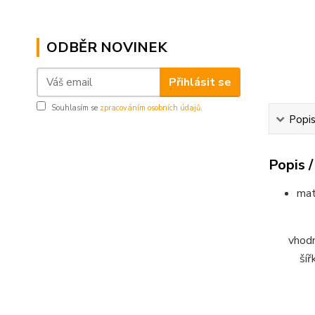
ODBĚR NOVINEK
Přihlásit se
Souhlasím se
zpracováním osobních údajů
.
Popis
Popis /
mat
vhodn
šíř
......................