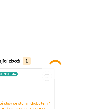
jící zboží
1
VA ZDARMA