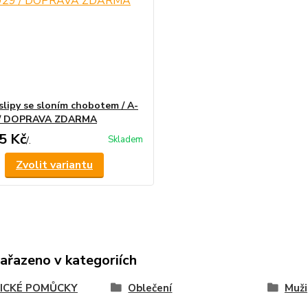
slipy se sloním chobotem / A-
 / DOPRAVA ZDARMA
5 Kč
Skladem
/
.
Zvolit variantu
zařazeno v kategoriích
ICKÉ POMŮCKY
Oblečení
Muži