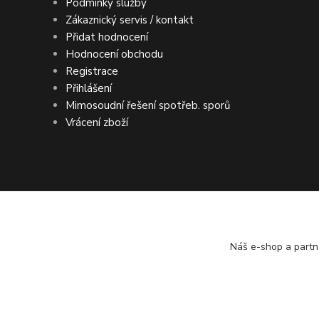
Podmínky služby
Zákaznický servis / kontakt
Přidat hodnocení
Hodnocení obchodu
Registrace
Přihlášení
Mimosoudní řešení spotřeb. sporů
Vrácení zboží
DOPRAVA ZDARMA po ČR a SR ● KONTRO
Náš e-shop a partn
© ASIMP.cz