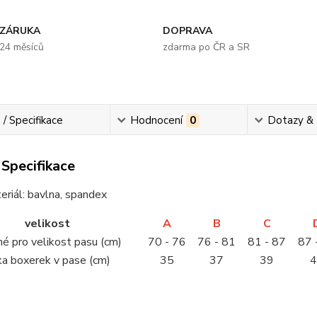
ZÁRUKA
DOPRAVA
24 měsíců
zdarma po ČR a SR
 / Specifikace
Hodnocení
0
Dotazy &
 Specifikace
eriál: bavlna, spandex
velikost
A
B
C
é pro velikost pasu (cm)
70 - 76
76 - 81
81 - 87
87 
ka boxerek v pase (cm)
35
37
39
............................................................................................