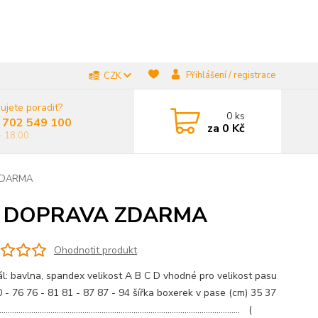
Přihlášení / registrace
CZK
ujete poradit?
0
ks
 702 549 100
za
0 Kč
- 18:00
 ZDARMA
3 / DOPRAVA ZDARMA
Ohodnotit produkt
ál: bavlna, spandex velikost A B C D vhodné pro velikost pasu
0 - 76 76 - 81 81 - 87 87 - 94 šířka boxerek v pase (cm) 35 37
........................................................................................................... (