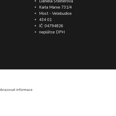
Daniela Steinerová
Karla Marxe 731/4
Most - Velebudice
434 01
IČ: 04794826
neplátce DPH
bo vrácení peněz ● VRÁCENÍ ZBOŽÍ do 30
obrazovat informace
Vytvořeno na
Eshop-rychle.cz