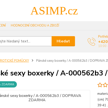
ASIMP.cz
ENÍ
HODNOCENÍ OBCHODU A ZBOŽÍ
Potřeb
Hledat
+420
10:00 
EROTICKÉ POMŮCKY
Pánské sexy boxerky / A-000562b3 / DOPRAVA
ké sexy boxerky / A-000562b
A ZDARMA
materi
(cm) 7
39 41 .......