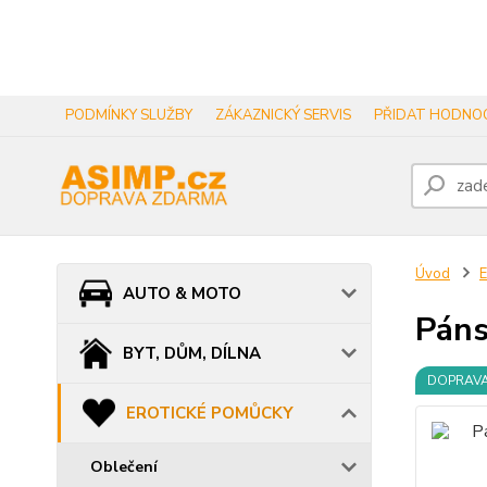
PODMÍNKY SLUŽBY
ZÁKAZNICKÝ SERVIS
PŘIDAT HODNOC
Úvod
AUTO & MOTO
Páns
BYT, DŮM, DÍLNA
DOPRAV
EROTICKÉ POMŮCKY
Oblečení