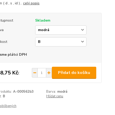
 ( d , s , id )...
celý popis
tupnost
Skladem
va
ikost
sme plátci DPH
8,75 Kč
Přidat do košíku
/
.
roduktu:
A-000562b3
Barva:
modrá
t:
B
Hlídat cenu
oblíbených