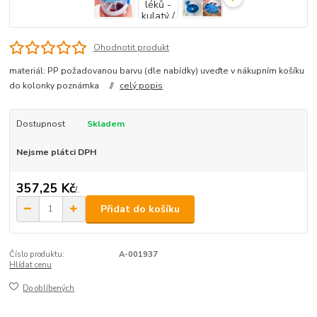
Ohodnotit produkt
materiál: PP požadovanou barvu (dle nabídky) uveďte v nákupním košíku
do kolonky poznámka //
celý popis
Dostupnost
Skladem
Nejsme plátci DPH
357,25 Kč
/
.
Přidat do košíku
Číslo produktu:
A-001937
Hlídat cenu
Do oblíbených