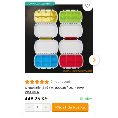
DOPRAVA ZDARMA
DOPRAVA Z
Zásobník na
1 hodnocení
ZDARMA
Organizér léků / A-000035 / DOPRAVA
ZDARMA
448,25 Kč
318,25 K
Skladem
/
.
Přidat do košíku