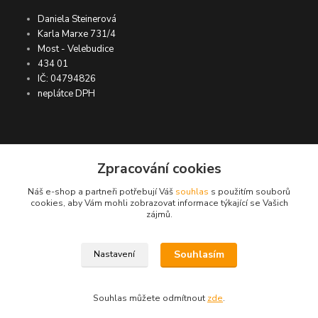
Daniela Steinerová
Karla Marxe 731/4
Most - Velebudice
434 01
IČ: 04794826
neplátce DPH
ASIMP.cz
Zpracování cookies
Náš e-shop a partneři potřebují Váš
souhlas
s použitím souborů
DOPRAVA ZDARMA po ČR a SR ●
cookies, aby Vám mohli zobrazovat informace týkající se Vašich
zájmů.
KONTROLA doručení zboží ● GARANCE
DORUČENÍ nebo vrácení peněz ●
VRÁCENÍ ZBOŽÍ do 30 dní
Souhlasím
Nastavení
© ASIMP.cz
Souhlas můžete odmítnout
zde
.
Vytvořeno na
Eshop-rychle.cz