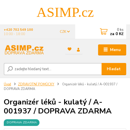
ASIMP.cz
0
ks
+420 702 549 100
CZK
za
0 Kč
10:00 - 18:00
Menu
Hledat
Úvod
ZDRAVOTNÍ POMŮCKY
Organizér léků - kulatý / A-001937 /
DOPRAVA ZDARMA
Organizér léků - kulatý / A-
001937 / DOPRAVA ZDARMA
DOPRAVA ZDARMA