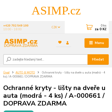
ASIMP.cz
0
ks
+420 702 549 100
CZK
za
0 Kč
10:00 - 18:00
Menu
Hledat
Úvod
AUTO & MOTO
Ochranné kryty - lišty na dveře u auta (modrá - 4
ks) / A-000661 / DOPRAVA ZDARMA
Ochranné kryty - lišty na dveře u
auta (modrá - 4 ks) / A-000661 /
DOPRAVA ZDARMA