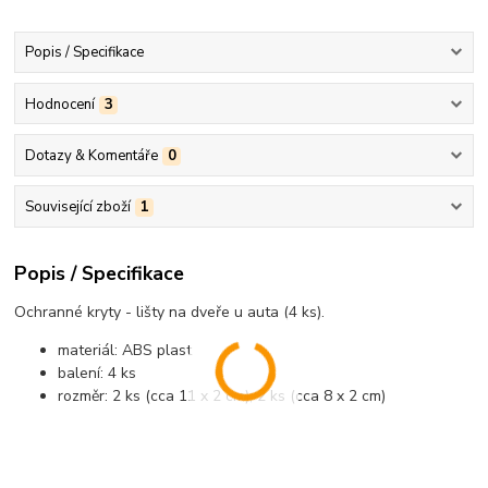
Popis / Specifikace
Hodnocení
3
Dotazy & Komentáře
0
Související zboží
1
Popis / Specifikace
Ochranné kryty - lišty na dveře u auta (4 ks).
materiál: ABS plast
balení: 4 ks
rozměr: 2 ks (cca 11 x 2 cm); 2 ks (cca 8 x 2 cm)
..................................................................................................................