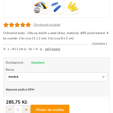
Ohodnotit produkt
Ochranné kryty - lišty na dveře u auta (4 ks). materiál: ABS plast balení: 4
ks rozměr: 2 ks (cca 11 x 2 cm); 2 ks (cca 8 x 2 cm)
.................................................................................................................. ( function (
d , s , id ) { var js , fjs = d . g...
celý popis
Dostupnost
Skladem
Barva
Nejsme plátci DPH
285,75 Kč
/
.
Přidat do košíku