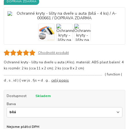
DOPRAVA ZDARMA
Ohodnotit produkt
Ochranné kryty - lišty na dveře u auta (4 ks). materiál: ABS plast balení: 4
ks rozměr: 2 ks (cca 11 x 2 cm); 2 ks (cca 8 x 2 cm)
.................................................................................................................. ( function (
d , s , id ) { var js , fjs = d . g...
celý popis
Dostupnost
Skladem
Barva
Nejsme plátci DPH