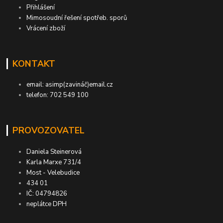
Přihlášení
Mimosoudní řešení spotřeb. sporů
Vrácení zboží
KONTAKT
email: asimp(zavináč)email.cz
telefon: 702 549 100
PROVOZOVATEL
Daniela Steinerová
Karla Marxe 731/4
Most - Velebudice
434 01
IČ: 04794826
neplátce DPH