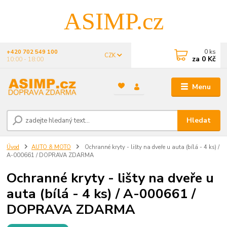
ASIMP.cz
0
ks
+420 702 549 100
CZK
za
0 Kč
10:00 - 18:00
Menu
Hledat
Úvod
AUTO & MOTO
Ochranné kryty - lišty na dveře u auta (bílá - 4 ks) /
A-000661 / DOPRAVA ZDARMA
Ochranné kryty - lišty na dveře u
auta (bílá - 4 ks) / A-000661 /
DOPRAVA ZDARMA