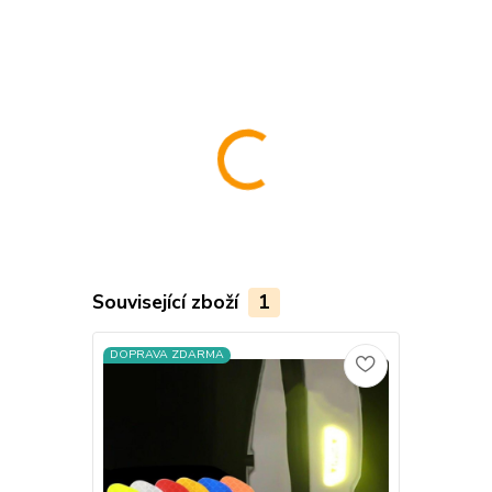
..................................................................................................................
Související zboží
1
DOPRAVA ZDARMA