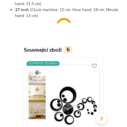
hand: 31.5 cm)
27 inch
(Clock machine: 10 cm, Hour hand: 18 cm, Minute
hand: 13 cm)
Související zboží
6
DOPRAVA ZDARMA
DOPRAVA Z