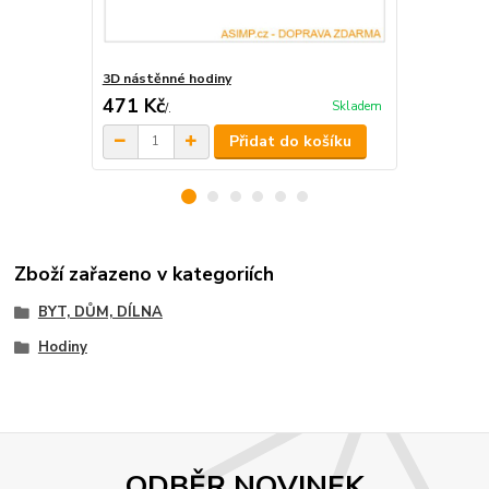
3D nástěnné hodiny
Nástěnné ho
471 Kč
633,50 K
Skladem
/
.
Přidat do košíku
Zboží zařazeno v kategoriích
BYT, DŮM, DÍLNA
Hodiny
ODBĚR NOVINEK