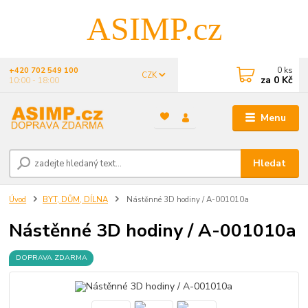
ASIMP.cz
0
ks
+420 702 549 100
CZK
za
0 Kč
10:00 - 18:00
Menu
Hledat
Úvod
BYT, DŮM, DÍLNA
Nástěnné 3D hodiny / A-001010a
Nástěnné 3D hodiny / A-001010a
DOPRAVA ZDARMA