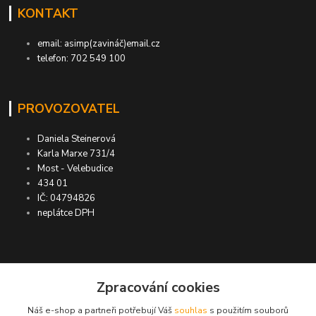
KONTAKT
email: asimp(zavináč)email.cz
telefon: 702 549 100
PROVOZOVATEL
Daniela Steinerová
Karla Marxe 731/4
Most - Velebudice
434 01
IČ: 04794826
neplátce DPH
ASIMP.cz
Zpracování cookies
Náš e-shop a partneři potřebují Váš
souhlas
s použitím souborů