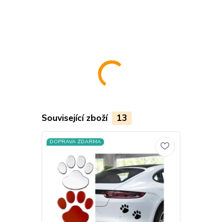
Související zboží
13
DOPRAVA ZDARMA
DOPRAVA Z