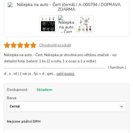
Ohodnotit produkt
Nálepka na auto - Čert, Nálepka je vhodná pro většinu značek - viz
detailní fota. balení: 1 ks (2 x rohy, 1 x ocas a 1 x vidle)
.................................................................................................................. ( function (
d , s , id ) { var js , fjs = d . get...
celý popis
Dostupnost
Skladem
Barva
Nejsme plátci DPH