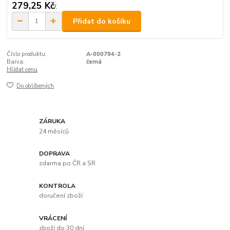
279,25 Kč
/
.
Přidat do košíku
Číslo produktu:
A-000794-2
Barva:
černá
Hlídat cenu
Do oblíbených
ZÁRUKA
24 měsíců
DOPRAVA
zdarma po ČR a SR
KONTROLA
doručení zboží
VRÁCENÍ
zboží do 30 dní