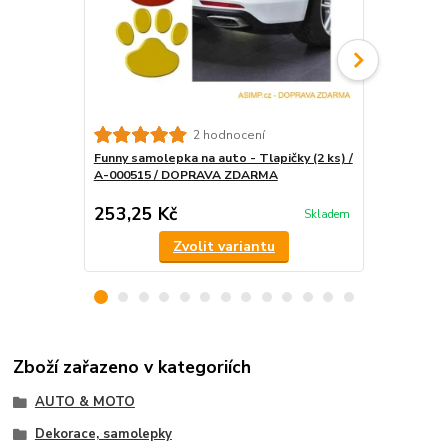
Samolepka n
2 hodnocení
škrábance 
Funny samolepka na auto - Tlapičky (2 ks) /
A-000515 / DOPRAVA ZDARMA
253,25 Kč
318,25 K
Skladem
Zvolit variantu
Zboží zařazeno v kategoriích
AUTO & MOTO
Dekorace, samolepky