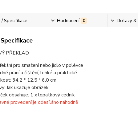
 / Specifikace
Hodnocení
0
Dotazy &
 Specifikace
VÝ PŘEKLAD
fektní pro smažení nebo jídlo v polévce
dné praní a čištění, lehké a praktické
ikost: 34,2 * 12,5 * 6,0 cm
vy: Jak ukazuje obrázek
íček obsahuje: 1 x lopatkový cedník
evné provedení je odesíláno náhodně