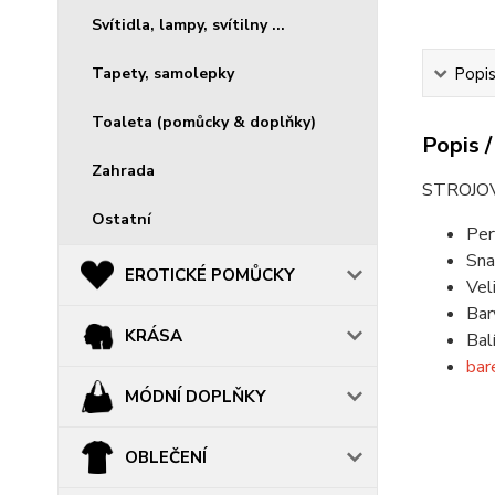
Svítidla, lampy, svítilny ...
Tapety, samolepky
Popis
Toaleta (pomůcky & doplňky)
Popis /
Zahrada
STROJO
Ostatní
Per
Sna
EROTICKÉ POMŮCKY
Vel
Bar
KRÁSA
Bal
bar
MÓDNÍ DOPLŇKY
OBLEČENÍ