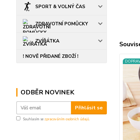
SPORT & VOLNÝ ČAS
ZDRAVOTNÍ POMŮCKY
ZVÍŘÁTKA
Souvise
! NOVĚ PŘIDANÉ ZBOŽÍ !
DOPRA
ODBĚR NOVINEK
Přihlásit se
Souhlasím se
zpracováním osobních údajů
.