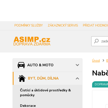
PODMÍNKY SLUŽBY
ZÁKAZNICKÝ SERVIS
PŘIDAT HODNOC
Úvod
B
AUTO & MOTO
Nabě
BYT, DŮM, DÍLNA
DOPRAV
Čistící a úklidové prostředky &
pomůcky
Dekorace