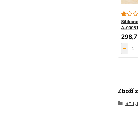
Silikono
A-0008
298,7
Zboží 
BYT,