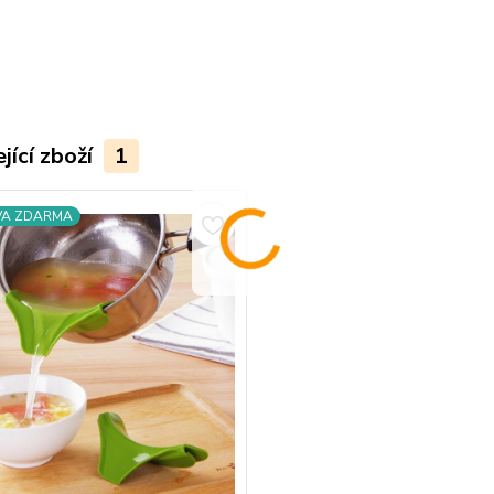
jící zboží
1
VA ZDARMA