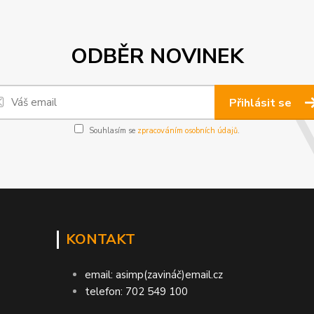
ODBĚR NOVINEK
Přihlásit se
Souhlasím se
zpracováním osobních údajů
.
KONTAKT
email: asimp(zavináč)email.cz
telefon: 702 549 100