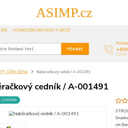
ASIMP.cz
ENÍ
HODNOCENÍ OBCHODU A ZBOŽÍ
Potřeb
Hledat
+420
10:00 
YT, DŮM, DÍLNA
Naběračkový cedník / A-001491
račkový cedník / A-001491
A ZDARMA
STROJO
Snadné 
cm Bar