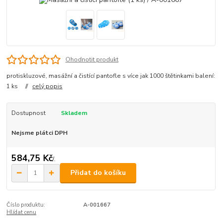
Ohodnotit produkt
protiskluzové, masážní a čistící pantofle s více jak 1000 štětinkami balení:
1 ks //
celý popis
Dostupnost
Skladem
Nejsme plátci DPH
584,75 Kč
/
.
Přidat do košíku
Číslo produktu:
A-001667
Hlídat cenu