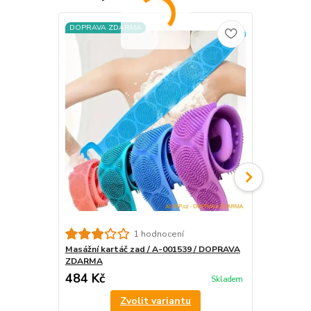
DOPRAVA ZDARMA
DOPRAVA Z
Masážní hře
1 hodnocení
Masážní kartáč zad / A-001539 / DOPRAVA
ZDARMA
484 Kč
341 Kč
Skladem
/
.
Zvolit variantu