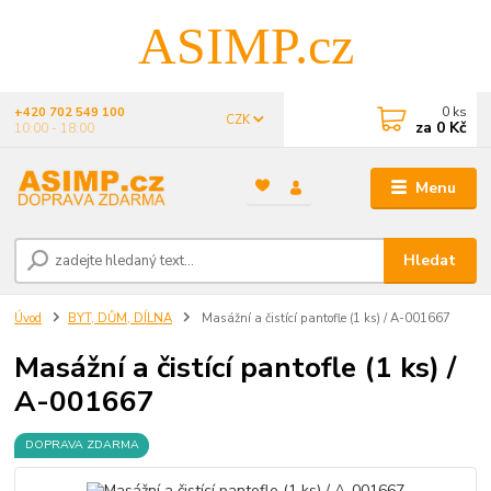
ASIMP.cz
0
ks
+420 702 549 100
CZK
za
0 Kč
10:00 - 18:00
Menu
Hledat
Úvod
BYT, DŮM, DÍLNA
Masážní a čistící pantofle (1 ks) / A-001667
Masážní a čistící pantofle (1 ks) /
A-001667
DOPRAVA ZDARMA