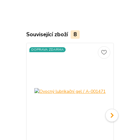
Související zboží
8
DOPRAVA ZDARMA
DOPRAVA Z