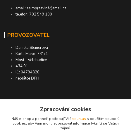
email: asimp(zavináč)email.cz
telefon: 702 549 100
PROVOZOVATEL
Daniela Steinerová
Karla Marxe 731/4
Most - Velebudice
434 01
IČ: 04794826
neplátce DPH
ASIMP.cz
Zpracování cookies
Náš e-shop a partneři potřebují Váš
souhlas
s použitím souborů
DOPRAVA ZDARMA po ČR a SR ●
cookies, aby Vám mohli zobrazovat informace týkající se Vašich
zájmů.
KONTROLA doručení zboží ● GARANCE