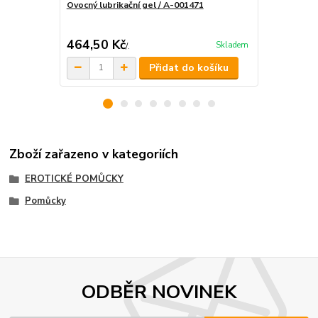
Ovocný lubrikační gel / A-001471
Ovocný lubri
DOPRAVA 
464,50 Kč
409,25 K
Skladem
/
.
Přidat do košíku
Zboží zařazeno v kategoriích
EROTICKÉ POMŮCKY
Pomůcky
ODBĚR NOVINEK