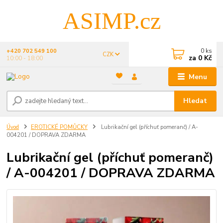
ASIMP.cz
0
ks
+420 702 549 100
CZK
za
0 Kč
10:00 - 18:00
Menu
Hledat
Úvod
EROTICKÉ POMŮCKY
Lubrikační gel (příchuť pomeranč) / A-
004201 / DOPRAVA ZDARMA
Lubrikační gel (příchuť pomeranč)
/ A-004201 / DOPRAVA ZDARMA