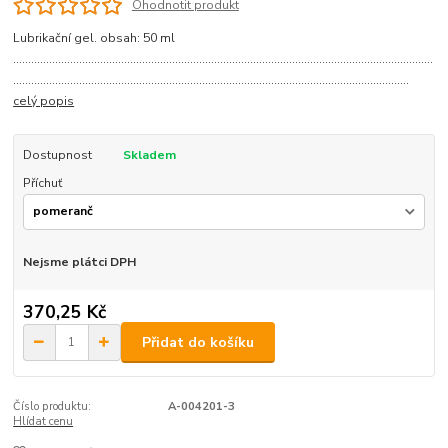
Ohodnotit produkt
Lubrikační gel. obsah: 50 ml
............................................................................................................................................
....................................................................................................................................
celý popis
Dostupnost
Skladem
Příchuť
Nejsme plátci DPH
370,25 Kč
Přidat do košíku
Číslo produktu:
A-004201-3
Hlídat cenu