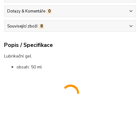
Dotazy & Komentáře
0
Související zboží
8
Popis / Specifikace
Lubrikační gel.
obsah: 50 ml
............................................................................................................................................
............................................................................................................................................
......................................................