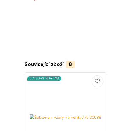
Související zboží
8
DOPRAVA ZDARMA
DOPRAVA Z