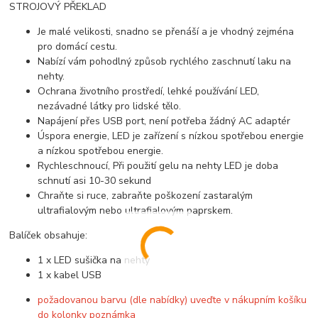
STROJOVÝ PŘEKLAD
Je malé velikosti, snadno se přenáší a je vhodný zejména
pro domácí cestu.
Nabízí vám pohodlný způsob rychlého zaschnutí laku na
nehty.
Ochrana životního prostředí, lehké používání LED,
nezávadné látky pro lidské tělo.
Napájení přes USB port, není potřeba žádný AC adaptér
Úspora energie, LED je zařízení s nízkou spotřebou energie
a nízkou spotřebou energie.
Rychleschnoucí, Při použití gelu na nehty LED je doba
schnutí asi 10-30 sekund
Chraňte si ruce, zabraňte poškození zastaralým
ultrafialovým nebo ultrafialovým paprskem.
Balíček obsahuje:
1 x LED sušička na nehty
1 x kabel USB
požadovanou barvu (dle nabídky) uveďte v nákupním košíku
do kolonky poznámka