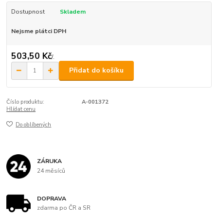
Dostupnost
Skladem
Nejsme plátci DPH
503,50 Kč
/
.
Přidat do košíku
Číslo produktu:
A-001372
Hlídat cenu
Do oblíbených
ZÁRUKA
24 měsíců
DOPRAVA
zdarma po ČR a SR