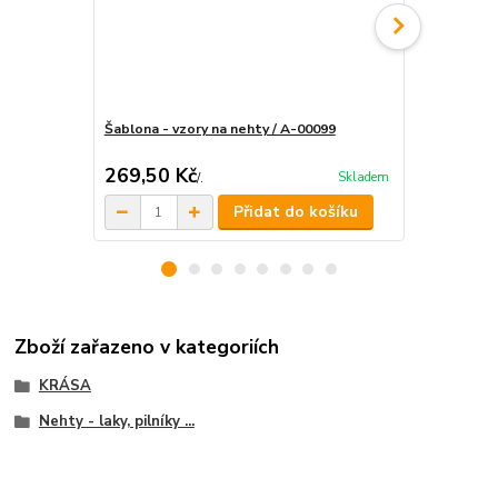
Šablona - vzory na nehty / A-00099
Elektrický pi
001051 / D
269,50 Kč
467,75 K
Skladem
/
.
Přidat do košíku
Zboží zařazeno v kategoriích
KRÁSA
Nehty - laky, pilníky ...