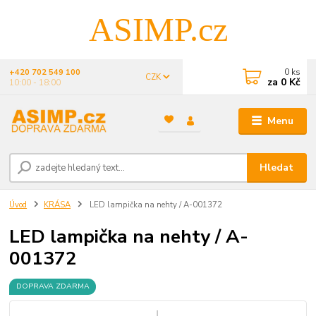
ASIMP.cz
0
ks
+420 702 549 100
CZK
za
0 Kč
10:00 - 18:00
Menu
Hledat
Úvod
KRÁSA
LED lampička na nehty / A-001372
LED lampička na nehty / A-
001372
DOPRAVA ZDARMA