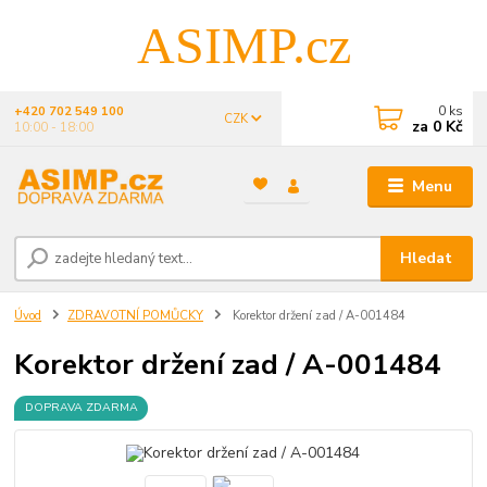
ASIMP.cz
0
ks
+420 702 549 100
CZK
za
0 Kč
10:00 - 18:00
Menu
Hledat
Úvod
ZDRAVOTNÍ POMŮCKY
Korektor držení zad / A-001484
Korektor držení zad / A-001484
DOPRAVA ZDARMA