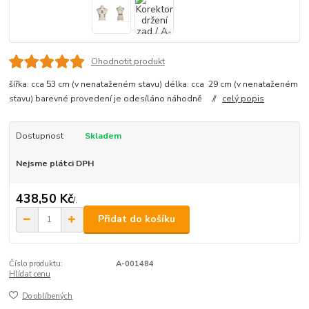
Ohodnotit produkt
šířka: cca 53 cm (v nenataženém stavu) délka: cca 29 cm (v nenataženém
stavu) barevné provedení je odesíláno náhodně //
celý popis
Dostupnost
Skladem
Nejsme plátci DPH
438,50 Kč
/
.
Přidat do košíku
Číslo produktu:
A-001484
Hlídat cenu
Do oblíbených