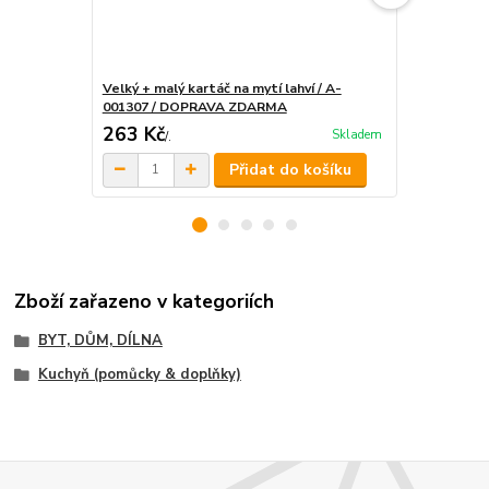
Velký + malý kartáč na mytí lahví / A-
Flexibilní p
001307 / DOPRAVA ZDARMA
002226 / D
263 Kč
386,50 K
Skladem
/
.
Přidat do košíku
Zboží zařazeno v kategoriích
BYT, DŮM, DÍLNA
Kuchyň (pomůcky & doplňky)