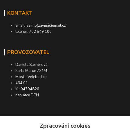
KONTAKT
email: asimp(zavináč)email.cz
telefon: 702 549 100
PROVOZOVATEL
Daniela Steinerová
Karla Marxe 731/4
Most - Velebudice
434 01
IČ: 04794826
neplátce DPH
ASIMP.cz
Zpracování cookies