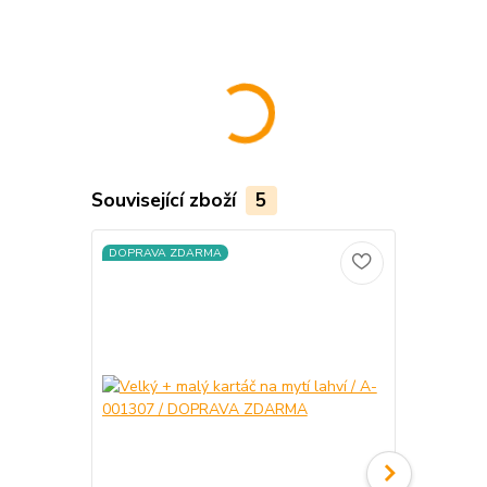
Související zboží
5
DOPRAVA ZDARMA
DOPRAVA Z