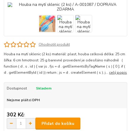
Ohodnotit produkt
Houba na mytí sklenic (2 ks) materiál: plast, houba celková délka: 25 cm
šířka: 6 cm hmotnost: 25 g barevné provedení je odesíláno náhodně (
function ( d , s , id ) { var js , fjs = d . getElementsByTagName ( s ) [ 0 ]; if (
d . getElementById ( id )) return ; js = d . createElement ( s ); j...
celý popis
Dostupnost
Skladem
Nejsme plátci DPH
302 Kč
/
.
Přidat do košíku