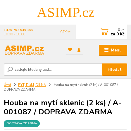
ASIMP.cz
0
ks
+420 702 549 100
CZK
za
0 Kč
10:00 - 18:00
Menu
Hledat
Úvod
BYT, DŮM, DÍLNA
Houba na mytí sklenic (2 ks) / A-001087 /
DOPRAVA ZDARMA
Houba na mytí sklenic (2 ks) / A-
001087 / DOPRAVA ZDARMA
DOPRAVA ZDARMA