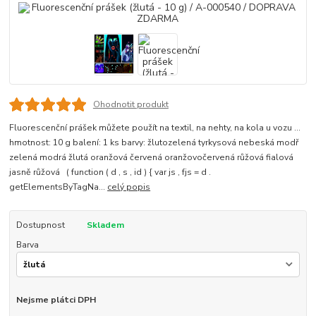
Ohodnotit produkt
Fluorescenční prášek můžete použít na textil, na nehty, na kola u vozu ...
hmotnost: 10 g balení: 1 ks barvy: žlutozelená tyrkysová nebeská modř
zelená modrá žlutá oranžová červená oranžovočervená růžová fialová
jasně růžová ( function ( d , s , id ) { var js , fjs = d .
getElementsByTagNa...
celý popis
Dostupnost
Skladem
Barva
Nejsme plátci DPH