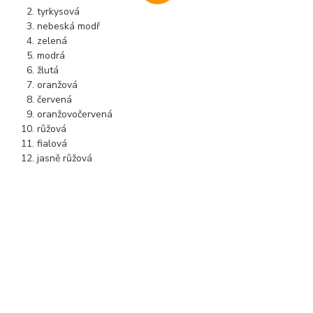
tyrkysová
nebeská modř
zelená
modrá
žlutá
oranžová
červená
oranžovočervená
růžová
fialová
jasně růžová