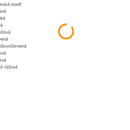
eská modř
ená
drá
tá
nžová
vená
nžovočervená
ová
lová
ně růžová