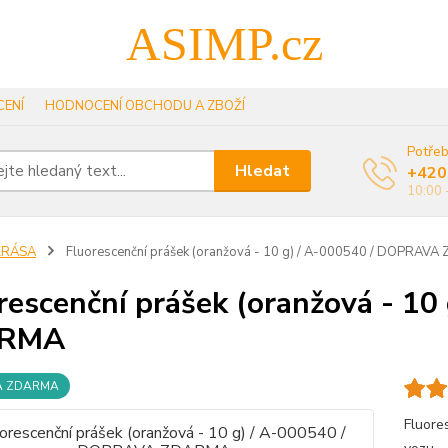
ASIMP.cz
ENÍ
HODNOCENÍ OBCHODU A ZBOŽÍ
Potřeb
Hledat
+420
10:00 
KRÁSA
Fluorescenční prášek (oranžová - 10 g) / A-000540 / DOPRAV
rescenční prášek (oranžová - 1
RMA
A ZDARMA
Fluore