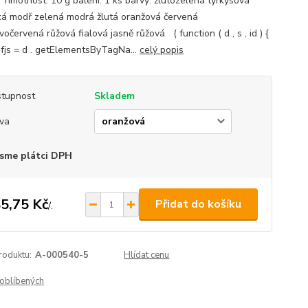
. hmotnost: 10 g balení: 1 ks barvy: žlutozelená tyrkysová
á modř zelená modrá žlutá oranžová červená
očervená růžová fialová jasně růžová ( function ( d , s , id ) {
, fjs = d . getElementsByTagNa...
celý popis
tupnost
Skladem
va
sme plátci DPH
5,75 Kč
Přidat do košíku
/
.
roduktu:
A-000540-5
Hlídat cenu
oblíbených