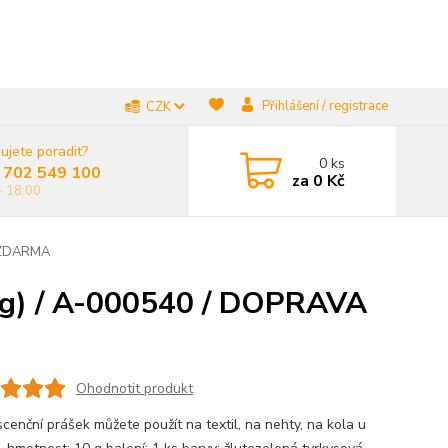
Přihlášení / registrace
CZK
ujete poradit?
0
ks
 702 549 100
za
0 Kč
- 18:00
A ZDARMA
0 g) / A-000540 / DOPRAVA
Ohodnotit produkt
scenční prášek můžete použít na textil, na nehty, na kola u