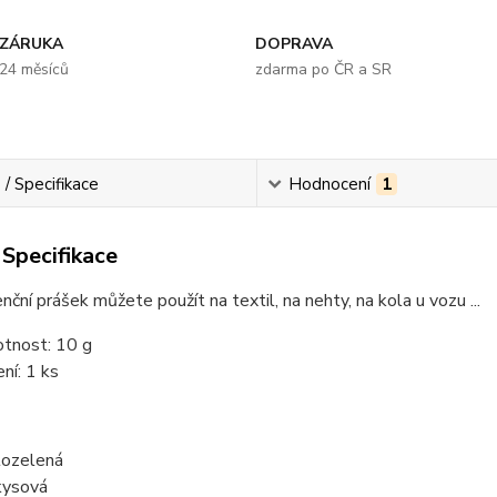
ZÁRUKA
DOPRAVA
24 měsíců
zdarma po ČR a SR
 / Specifikace
Hodnocení
1
 Specifikace
nční prášek můžete použít na textil, na nehty, na kola u vozu ...
tnost: 10 g
ení: 1 ks
tozelená
kysová