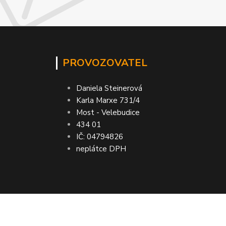
PROVOZOVATEL
Daniela Steinerová
Karla Marxe 731/4
Most - Velebudice
434 01
IČ: 04794826
neplátce DPH