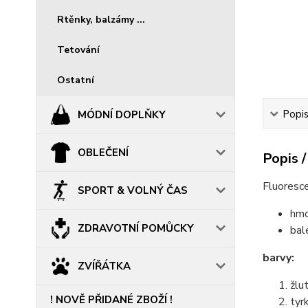
Rtěnky, balzámy ...
Tetování
Ostatní
Popis
MÓDNÍ DOPLŇKY
OBLEČENÍ
Popis /
Fluoresce
SPORT & VOLNÝ ČAS
hmo
ZDRAVOTNÍ POMŮCKY
bal
barvy:
ZVÍŘÁTKA
žlu
! NOVĚ PŘIDANÉ ZBOŽÍ !
tyr