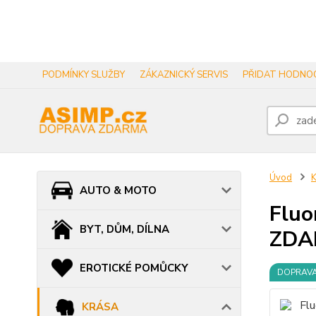
PODMÍNKY SLUŽBY
ZÁKAZNICKÝ SERVIS
PŘIDAT HODNOC
Úvod
AUTO & MOTO
Fluo
BYT, DŮM, DÍLNA
ZDA
EROTICKÉ POMŮCKY
DOPRAV
KRÁSA