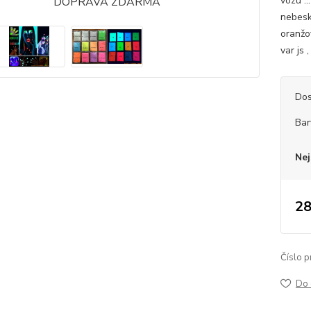
vozu ..
nebesk
oranžov
var js 
Dos
Bar
Nej
28
Číslo p
Do 