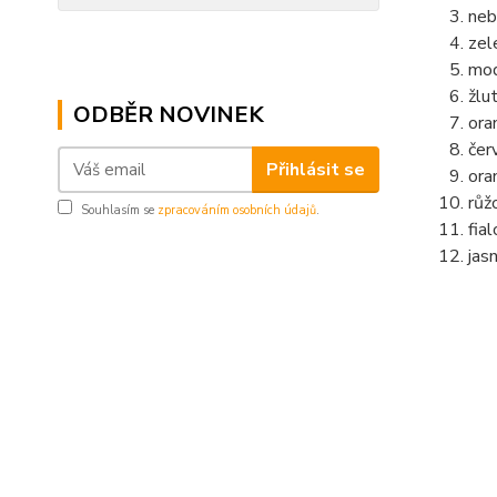
neb
zel
mo
žlu
ODBĚR NOVINEK
ora
čer
Přihlásit se
ora
růž
Souhlasím se
zpracováním osobních údajů
.
fia
jas