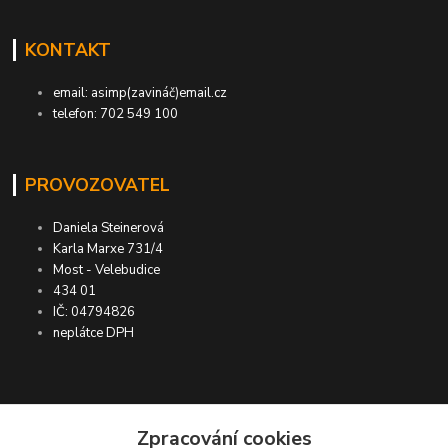
KONTAKT
email: asimp(zavináč)email.cz
telefon: 702 549 100
PROVOZOVATEL
Daniela Steinerová
Karla Marxe 731/4
Most - Velebudice
434 01
IČ: 04794826
neplátce DPH
ASIMP.cz
Zpracování cookies