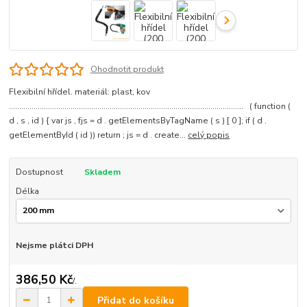
Ohodnotit produkt
Flexibilní hřídel. materiál: plast, kov
.................................................................................................................. ( function (
d , s , id ) { var js , fjs = d . getElementsByTagName ( s ) [ 0 ]; if ( d .
getElementById ( id )) return ; js = d . create...
celý popis
Dostupnost
Skladem
Délka
Nejsme plátci DPH
386,50 Kč
/
.
Přidat do košíku