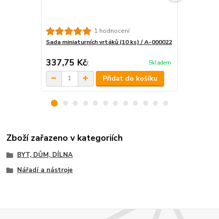
1 hodnocení
Sada miniaturních vrtáků (10 ks) / A-000022
Víceúčelové
/ DOPRAVA
337,75 Kč
432 Kč
Skladem
/
.
/
.
Přidat do košíku
Zboží zařazeno v kategoriích
BYT, DŮM, DÍLNA
Nářadí a nástroje