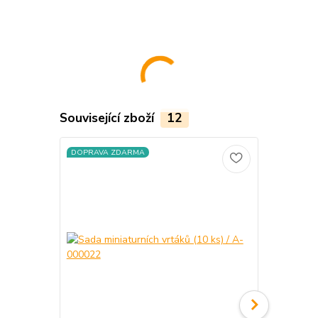
Související zboží
12
DOPRAVA ZDARMA
DOPRAVA Z