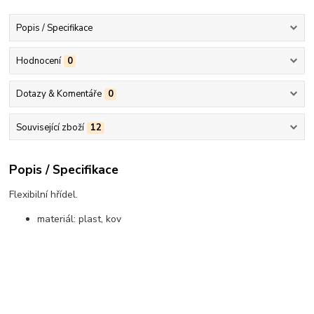
Popis / Specifikace
Hodnocení
0
Dotazy & Komentáře
0
Související zboží
12
Popis / Specifikace
Flexibilní hřídel.
materiál: plast, kov
..................................................................................................................