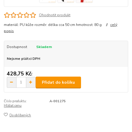
Ohodnotit produkt
materiál: PU kůže rozměr: délka cca 50 cm hmotnost: 80 g //
celý
popis
Dostupnost
Skladem
Nejsme plátci DPH
428,75 Kč
/
.
Přidat do košíku
Číslo produktu:
A-001275
Hlídat cenu
Do oblíbených