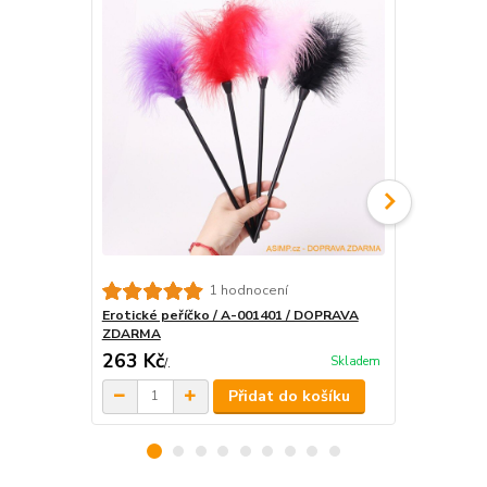
1 hodnocení
Erotické peříčko / A-001401 / DOPRAVA
Erotický bič
ZDARMA
263 Kč
419 Kč
Skladem
/
.
/
.
Přidat do košíku