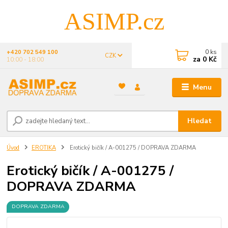
ASIMP.cz
0
ks
+420 702 549 100
CZK
za
0 Kč
10:00 - 18:00
Menu
Hledat
Úvod
EROTIKA
Erotický bičík / A-001275 / DOPRAVA ZDARMA
Erotický bičík / A-001275 /
DOPRAVA ZDARMA
DOPRAVA ZDARMA