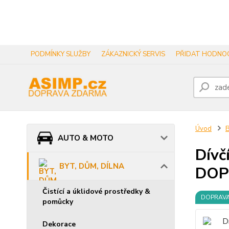
PODMÍNKY SLUŽBY
ZÁKAZNICKÝ SERVIS
PŘIDAT HODNOC
Úvod
B
AUTO & MOTO
Dívč
BYT, DŮM, DÍLNA
DOP
Čistící a úklidové prostředky &
DOPRAV
pomůcky
Dekorace