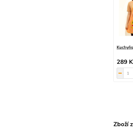
Kuchyňs
289 K
Zboží 