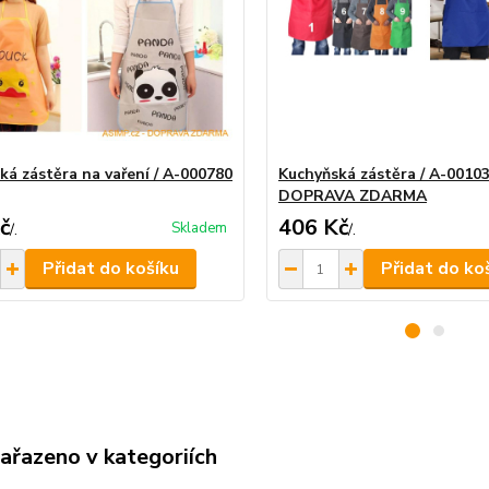
ká zástěra na vaření / A-000780
Kuchyňská zástěra / A-00103
DOPRAVA ZDARMA
č
406 Kč
Skladem
/
.
/
.
Přidat do košíku
Přidat do ko
zařazeno v kategoriích