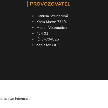
PROVOZOVATEL
Daniela Steinerová
Karla Marxe 731/4
Most - Velebudice
434 01
IČ: 04794826
neplátce DPH
bo vrácení peněz ● VRÁCENÍ ZBOŽÍ do 30
obrazovat informace