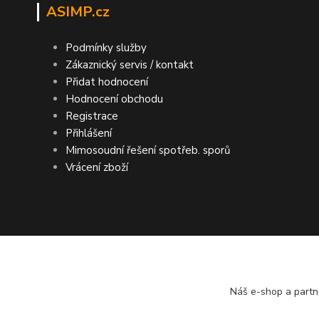
ASIMP.cz
Podmínky služby
Zákaznický servis / kontakt
Přidat hodnocení
Hodnocení obchodu
Registrace
Přihlášení
Mimosoudní řešení spotřeb. sporů
Vrácení zboží
DOPRAVA ZDARMA po ČR a SR ● KONTRO
Náš e-shop a partn