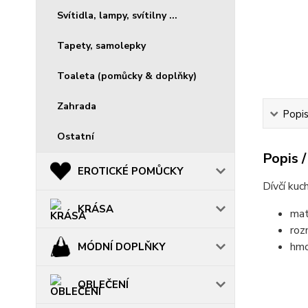
Svítidla, lampy, svítilny ...
Tapety, samolepky
Toaleta (pomůcky & doplňky)
Zahrada
Popis
Ostatní
Popis /
EROTICKÉ POMŮCKY
Dívčí kuc
KRÁSA
mat
roz
hmo
MÓDNÍ DOPLŇKY
......................
OBLEČENÍ