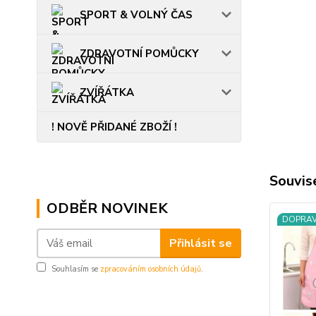
SPORT & VOLNÝ ČAS
ZDRAVOTNÍ POMŮCKY
ZVÍŘÁTKA
! NOVĚ PŘIDANÉ ZBOŽÍ !
Souvise
ODBĚR NOVINEK
DOPRA
Přihlásit se
Souhlasím se
zpracováním osobních údajů
.