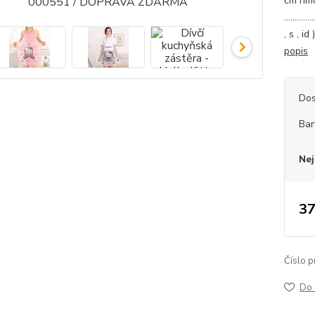
cm hmo
.............
, s , i
popis
Dos
Bar
Nej
37
Číslo p
Do 