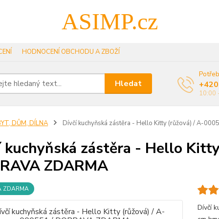
ASIMP.cz
ENÍ
HODNOCENÍ OBCHODU A ZBOŽÍ
Potřeb
Hledat
+420
10:00 
YT, DŮM, DÍLNA
Dívčí kuchyňská zástěra - Hello Kitty (růžová) / A
í kuchyňská zástěra - Hello Kitt
RAVA ZDARMA
A ZDARMA
Dívčí k