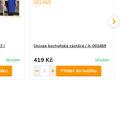
3 /
Unisex kuchyňská zástěra / A-001469
Uni
DO
419 Kč
4
Skladem
Skladem
/
.
šíku
Přidat do košíku