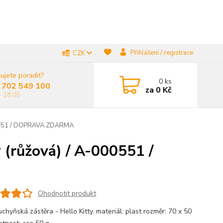
Přihlášení / registrace
CZK
ujete poradit?
0
ks
 702 549 100
za
0 Kč
- 18:00
-000551 / DOPRAVA ZDARMA
y (růžová) / A-000551 /
Ohodnotit produkt
uchyňská zástěra - Hello Kitty. materiál: plast rozměr: 70 x 50