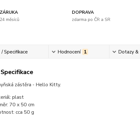
ZÁRUKA
DOPRAVA
24 měsíců
zdarma po ČR a SR
 / Specifikace
Hodnocení
1
Dotazy &
 Specifikace
hyňská zástěra - Hello Kitty.
eriál: plast
měr: 70 x 50 cm
tnost: cca 50 g
............................................................................................