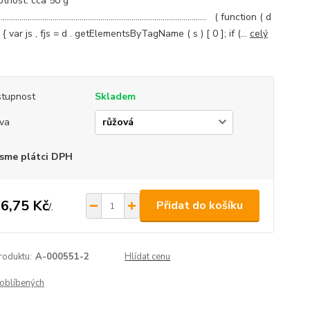
tnost: cca 50 g
..................................................................................................... ( function ( d
d ) { var js , fjs = d . getElementsByTagName ( s ) [ 0 ]; if (...
celý
tupnost
Skladem
va
sme plátci DPH
6,75 Kč
Přidat do košíku
/
.
roduktu:
A-000551-2
Hlídat cenu
oblíbených