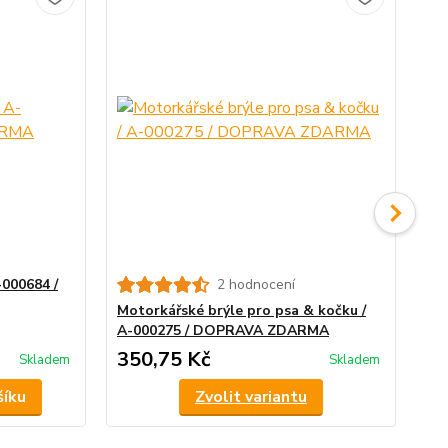
-000684 /
2 hodnocení
Zvě
DO
Motorkářské brýle pro psa & kočku /
A-000275 / DOPRAVA ZDARMA
350,75 Kč
40
Skladem
Skladem
šíku
Zvolit variantu