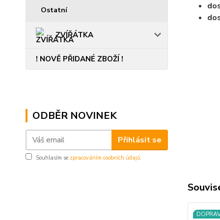
dos
Ostatní
dos
ZVÍŘÁTKA
......................
! NOVĚ PŘIDANÉ ZBOŽÍ !
ODBĚR NOVINEK
Přihlásit se
Souhlasím se
zpracováním osobních údajů
.
Souvise
DOPRA