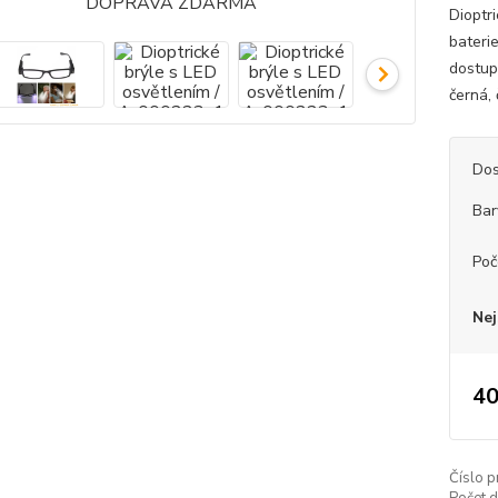
Dioptri
baterie
dostupn
černá, červe
Dos
Bar
Poč
Nej
40
Číslo p