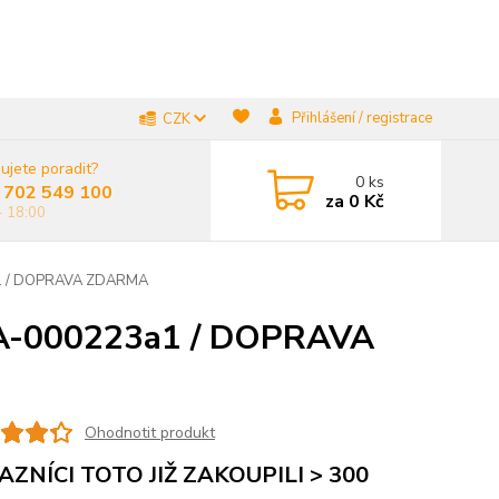
Přihlášení / registrace
CZK
ujete poradit?
0
ks
 702 549 100
za
0 Kč
- 18:00
3a1 / DOPRAVA ZDARMA
 / A-000223a1 / DOPRAVA
Ohodnotit produkt
AZNÍCI TOTO JIŽ ZAKOUPILI > 300