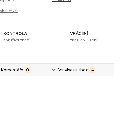
optrií:
1
Hlídat cenu
oblíbených
KONTROLA
VRÁCENÍ
doručení zboží
zboží do 30 dní
 Komentáře
0
Související zboží
4