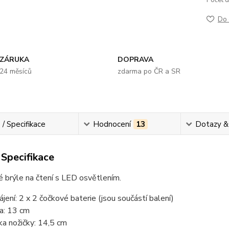
Počet di
Do 
ZÁRUKA
DOPRAVA
24 měsíců
zdarma po ČR a SR
 / Specifikace
Hodnocení
13
Dotazy &
 Specifikace
é brýle na čtení s LED osvětlením.
ájení: 2 x 2 čočkové baterie (jsou součástí balení)
ka: 13 cm
ka nožičky: 14,5 cm