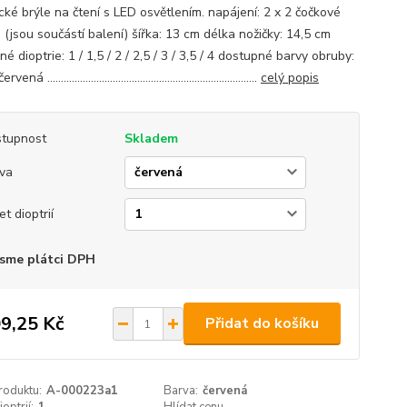
cké brýle na čtení s LED osvětlením. napájení: 2 x 2 čočkové
 (jsou součástí balení) šířka: 13 cm délka nožičky: 14,5 cm
é dioptrie: 1 / 1,5 / 2 / 2,5 / 3 / 3,5 / 4 dostupné barvy obruby:
ná .............................................................................
celý popis
tupnost
Skladem
va
et dioptrií
sme plátci DPH
9,25 Kč
Přidat do košíku
roduktu:
A-000223a1
Barva:
červená