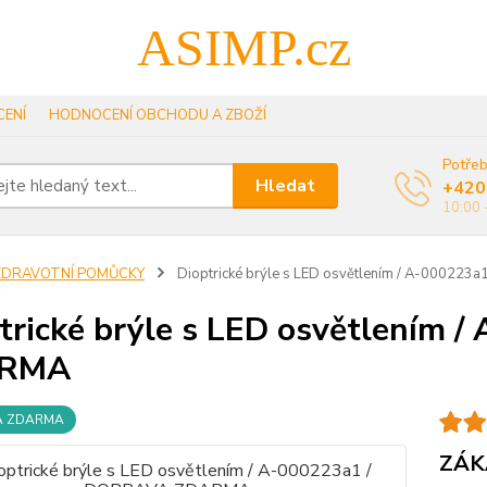
ASIMP.cz
ENÍ
HODNOCENÍ OBCHODU A ZBOŽÍ
Potřeb
Hledat
+420
10:00 
ZDRAVOTNÍ POMŮCKY
Dioptrické brýle s LED osvětlením / A-00022
trické brýle s LED osvětlením
RMA
A ZDARMA
ZÁK