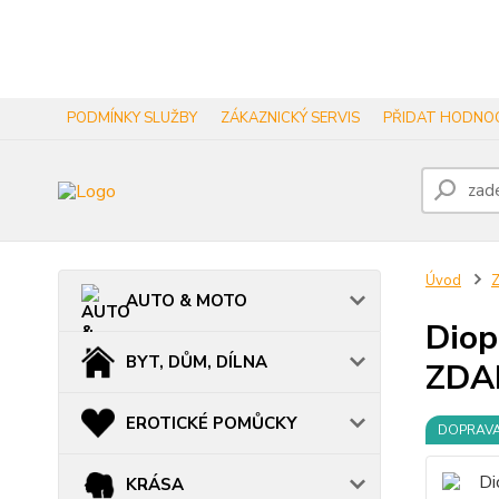
PODMÍNKY SLUŽBY
ZÁKAZNICKÝ SERVIS
PŘIDAT HODNOC
Úvod
AUTO & MOTO
Diop
BYT, DŮM, DÍLNA
ZDA
EROTICKÉ POMŮCKY
DOPRAV
KRÁSA