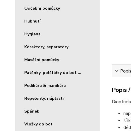
Cvičební pomůcky
Hubnutí
Hygiena
Korektory, separátory
Masážní pomůcky
Popis
Patěnky, polštářky do bot ...
Pedikúra & manikúra
Popis /
Repelenty, náplasti
Dioptrick
Spánek
nap
šíř
Vložky do bot
dél