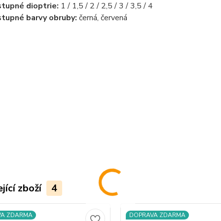
tupné dioptrie:
1 / 1,5 / 2 / 2,5 / 3 / 3,5 / 4
tupné barvy obruby:
černá, červená
............................................................................................
jící zboží
4
VA ZDARMA
DOPRAVA ZDARMA