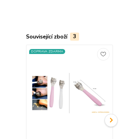
Související zboží
3
DOPRAVA ZDARMA
DOPRAVA Z