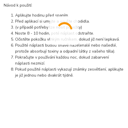
Návod k použití:
Aplikujte hodinu před spaním.
Před aplikací si umyjte a osušte chodidla.
(v případě potřeby lze nosit ponožky)
Noste 8 - 10 hodin, poté náplast odstraňte.
Očistěte pokožku vlhkým ručníkem, dokud již není lepkavá.
Použité náplasti budou tmavě nazelenalé nebo našedlé,
protože absorbují toxiny a odpadní látky z vašeho těla).
Pokračujte v používání každou noc, dokud zabarvení
náplasti nezmizí.
Pokud použité náplasti vykazují známky zesvětlení, aplikujte
je již jednou nebo dvakrát týdně.
..................................................................................................................