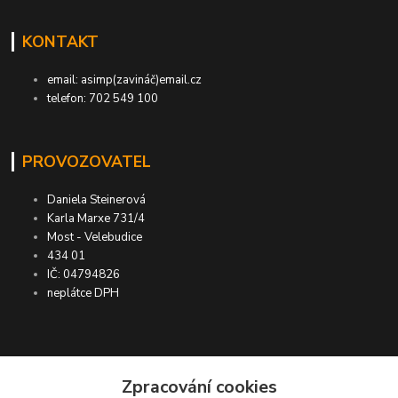
KONTAKT
email: asimp(zavináč)email.cz
telefon: 702 549 100
PROVOZOVATEL
Daniela Steinerová
Karla Marxe 731/4
Most - Velebudice
434 01
IČ: 04794826
neplátce DPH
ASIMP.cz
Zpracování cookies