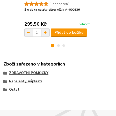
1 hodnocení
Škrabka na ztvrdlou kůži / A-000336
Čínská tygří
DOPRAVA 
cena od
295,50 Kč
415,75 K
Skladem
/
.
Přidat do košíku
Zboží zařazeno v kategoriích
ZDRAVOTNÍ POMŮCKY
Repelenty, náplasti
Ostatní