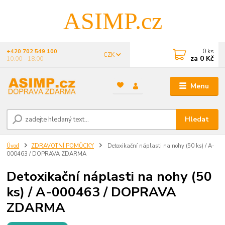
ASIMP.cz
0
ks
+420 702 549 100
CZK
za
0 Kč
10:00 - 18:00
Menu
Hledat
Úvod
ZDRAVOTNÍ POMŮCKY
Detoxikační náplasti na nohy (50 ks) / A-
000463 / DOPRAVA ZDARMA
Detoxikační náplasti na nohy (50
ks) / A-000463 / DOPRAVA
ZDARMA