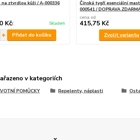
 na ztvrdlou kůži / A-000336
Čínská tygří esenciální mast
000541 / DOPRAVA ZDARM
cena od
0 Kč
415,75 Kč
Skladem
/
.
Přidat do košíku
Zvolit variantu
zařazeno v kategoriích
VOTNÍ POMŮCKY
Repelenty, náplasti
Osta