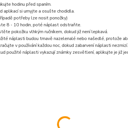
ikujte hodinu před spaním.
d aplikací si umyjte a osušte chodidla.
případě potřeby lze nosit ponožky)
te 8 - 10 hodin, poté náplast odstraňte.
stěte pokožku vlhkým ručníkem, dokud již není lepkavá.
žité náplasti budou tmavě nazelenalé nebo našedlé, protože abso
račujte v používání každou noc, dokud zabarvení náplasti nezmizí.
ud použité náplasti vykazují známky zesvětlení, aplikujte je již 
............................................................................................