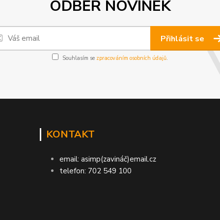
ODBĚR NOVINEK
Přihlásit se
Souhlasím se
zpracováním osobních údajů
.
KONTAKT
email: asimp(zavináč)email.cz
telefon: 702 549 100