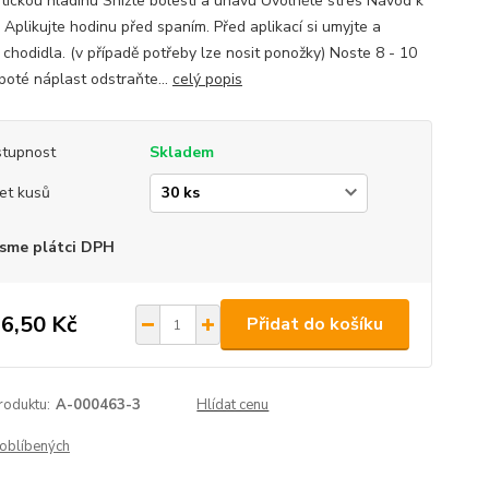
tickou hladinu Snižte bolesti a únavu Uvolněte stres Návod k
: Aplikujte hodinu před spaním. Před aplikací si umyjte a
 chodidla. (v případě potřeby lze nosit ponožky) Noste 8 - 10
 poté náplast odstraňte...
celý popis
tupnost
Skladem
et kusů
sme plátci DPH
6,50 Kč
Přidat do košíku
roduktu:
A-000463-3
Hlídat cenu
oblíbených