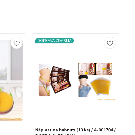
DOPRAVA ZDARMA
Náplast na hubnutí (10 ks) / A-001704 /