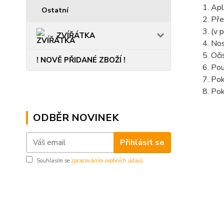
Apl
Ostatní
Pře
(v 
ZVÍŘÁTKA
Nos
Oči
! NOVĚ PŘIDANÉ ZBOŽÍ !
Pou
Pok
Pok
......................
ODBĚR NOVINEK
Přihlásit se
Souhlasím se
zpracováním osobních údajů
.