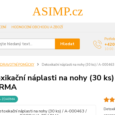
ASIMP.cz
ENÍ
HODNOCENÍ OBCHODU A ZBOŽÍ
Potřeb
Hledat
+420
10:00 
ZDRAVOTNÍ POMŮCKY
Detoxikační náplasti na nohy (30 ks) / A-000
xikační náplasti na nohy (30 k
RMA
A ZDARMA
Detoxi