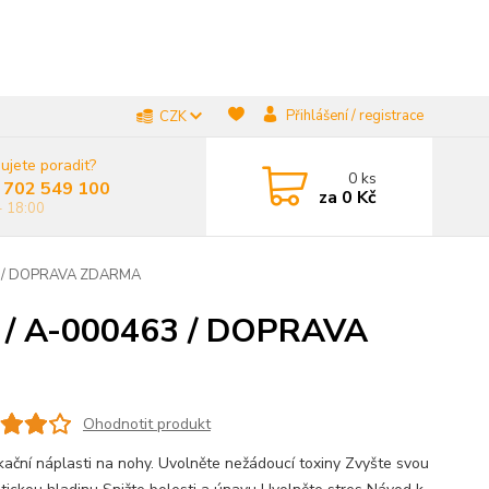
Přihlášení / registrace
CZK
ujete poradit?
0
ks
 702 549 100
za
0 Kč
- 18:00
463 / DOPRAVA ZDARMA
s) / A-000463 / DOPRAVA
Ohodnotit produkt
kační náplasti na nohy. Uvolněte nežádoucí toxiny Zvyšte svou