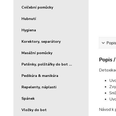
Cvičební pomůcky
Hubnutí
Hygiena
Korektory, separátory
Popis
Masážní pomůcky
Popis /
Patěnky, polštářky do bot ...
Detoxikač
Pedikúra & manikúra
Uvo
Zvy
Repelenty, náplasti
Sni
Spánek
Uvo
Návod k p
Vložky do bot