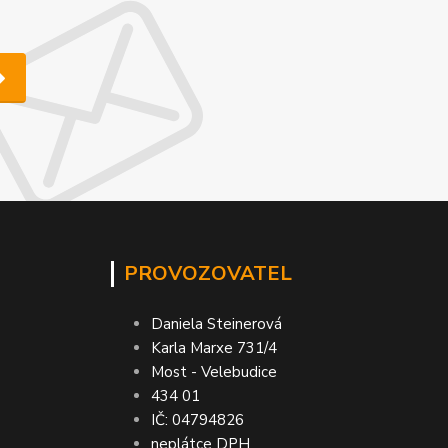
PROVOZOVATEL
Daniela Steinerová
Karla Marxe 731/4
Most - Velebudice
434 01
IČ: 04794826
neplátce DPH