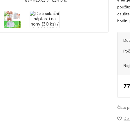
energe
použití
osušte
hodin,
Dos
Poč
Nej
77
Číslo p
Do 