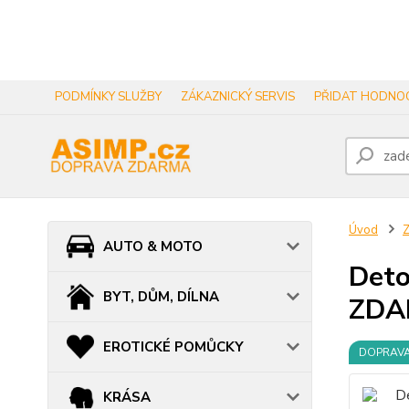
PODMÍNKY SLUŽBY
ZÁKAZNICKÝ SERVIS
PŘIDAT HODNOC
Úvod
AUTO & MOTO
Deto
BYT, DŮM, DÍLNA
ZDA
EROTICKÉ POMŮCKY
DOPRAV
KRÁSA