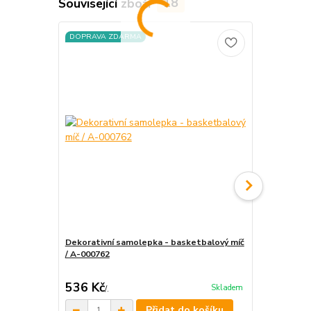
Související zboží
18
DOPRAVA ZDARMA
DOPRAVA Z
Dekorativní samolepka - basketbalový míč
Dekorativní 
/ A-000762
000797
536 Kč
446 Kč
Skladem
/
.
/
.
Přidat do košíku