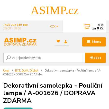
ASIMP.cz
0
ks
+420 702 549 100
CZK
za
0 Kč
10:00 - 18:00
Menu
Hledat
Úvod
BYT, DŮM, DÍLNA
Dekorativní samolepka - Pouliční lampa / A-
001626 / DOPRAVA ZDARMA
Dekorativní samolepka - Pouliční
lampa / A-001626 / DOPRAVA
ZDARMA