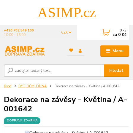
ASIMP.cz
0
ks
+420 702 549 100
CZK
za
0 Kč
10:00 - 18:00
Menu
Hledat
Úvod
BYT, DŮM, DÍLNA
Dekorace na závěsy - Květina / A-001642
Dekorace na závěsy - Květina / A-
001642
DOPRAVA ZDARMA