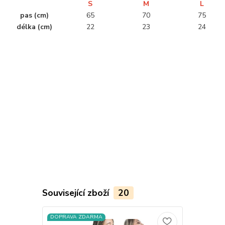
S
M
L
pas (cm)
65
70
75
délka (cm)
22
23
24
............................................................................................................................................
............................................................................................................................................
......................................................
Související zboží
20
DOPRAVA ZDARMA
DOPRAVA Z