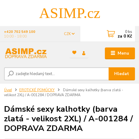
ASIMP.cz
0
ks
+420 702 549 100
CZK
za
0 Kč
10:00 - 18:00
Menu
Hledat
Úvod
EROTICKÉ POMŮCKY
Dámské sexy kalhotky (barva zlatá -
velikost 2XL) / A-001284 / DOPRAVA ZDARMA
Dámské sexy kalhotky (barva
zlatá - velikost 2XL) / A-001284 /
DOPRAVA ZDARMA