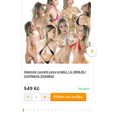
Dámské spodní sexy prádlo / A-000125 /
DOPRAVA ZDARMA
Dámské kalh
549 Kč
315 Kč
Skladem
/
.
/
.
Přidat do košíku