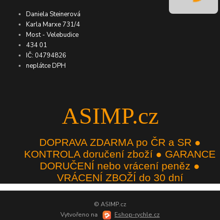
Daniela Steinerová
Karla Marxe 731/4
Most - Velebudice
434 01
IČ: 04794826
neplátce DPH
ASIMP.cz
DOPRAVA ZDARMA po ČR a SR ●
KONTROLA doručení zboží ● GARANCE
DORUČENÍ nebo vrácení peněz ●
VRÁCENÍ ZBOŽÍ do 30 dní
© ASIMP.cz
Vytvořeno na
Eshop-rychle.cz