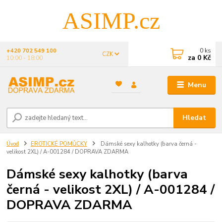
ASIMP.cz
0
ks
+420 702 549 100
CZK
za
0 Kč
10:00 - 18:00
Menu
Hledat
Úvod
EROTICKÉ POMŮCKY
Dámské sexy kalhotky (barva černá -
velikost 2XL) / A-001284 / DOPRAVA ZDARMA
Dámské sexy kalhotky (barva
černá - velikost 2XL) / A-001284 /
DOPRAVA ZDARMA