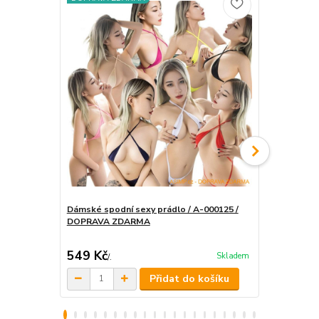
Dámské spodní sexy prádlo / A-000125 /
DOPRAVA ZDARMA
Dámské kalh
549 Kč
315 Kč
Skladem
/
.
/
.
Přidat do košíku