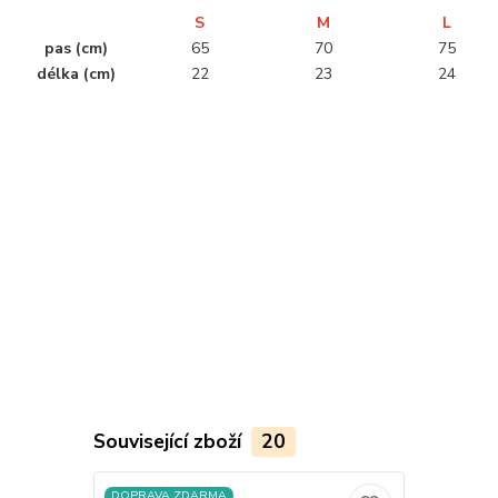
S
M
L
pas (cm)
65
70
75
délka (cm)
22
23
24
............................................................................................................................................
............................................................................................................................................
......................................................
Související zboží
20
DOPRAVA ZDARMA
DOPRAVA Z