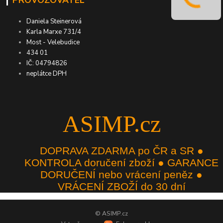
Daniela Steinerová
Karla Marxe 731/4
Most - Velebudice
434 01
IČ: 04794826
neplátce DPH
ASIMP.cz
DOPRAVA ZDARMA po ČR a SR ●
KONTROLA doručení zboží ● GARANCE
DORUČENÍ nebo vrácení peněz ●
VRÁCENÍ ZBOŽÍ do 30 dní
© ASIMP.cz