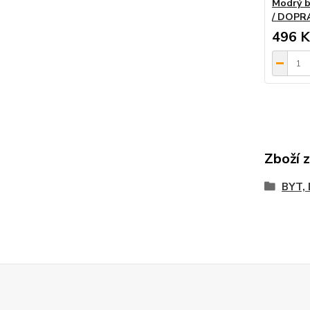
Modrý b
/ DOPR
496 K
Zboží 
BYT,