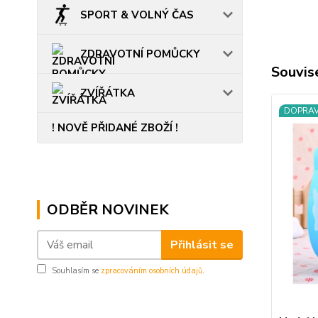
SPORT & VOLNÝ ČAS
ZDRAVOTNÍ POMŮCKY
Souvise
ZVÍŘÁTKA
DOPRA
! NOVĚ PŘIDANÉ ZBOŽÍ !
ODBĚR NOVINEK
Přihlásit se
Souhlasím se
zpracováním osobních údajů
.