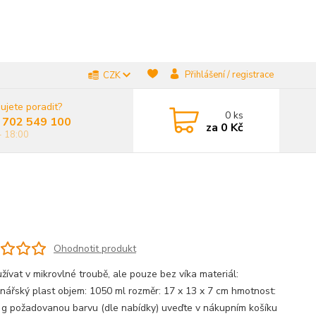
Přihlášení / registrace
CZK
ujete poradit?
0
ks
 702 549 100
za
0 Kč
- 18:00
Ohodnotit produkt
žívat v mikrovlné troubě, ale pouze bez víka materiál:
inářský plast objem: 1050 ml rozměr: 17 x 13 x 7 cm hmotnost:
 g požadovanou barvu (dle nabídky) uveďte v nákupním košíku