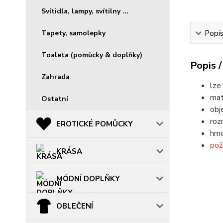
Svítidla, lampy, svítilny ...
Tapety, samolepky
Popis
Toaleta (pomůcky & doplňky)
Popis /
Zahrada
lze
mat
Ostatní
obj
roz
EROTICKÉ POMŮCKY
hmo
pož
KRÁSA
MÓDNÍ DOPLŇKY
OBLEČENÍ