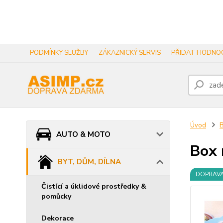
PODMÍNKY SLUŽBY
ZÁKAZNICKÝ SERVIS
PŘIDAT HODNOC
Úvod
B
AUTO & MOTO
Box 
BYT, DŮM, DÍLNA
DOPRAV
Čistící a úklidové prostředky &
pomůcky
Dekorace