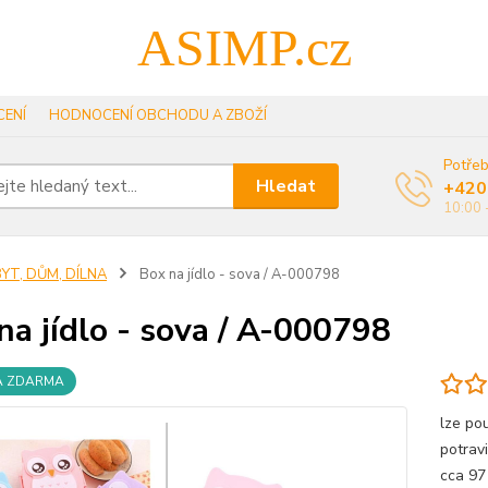
ASIMP.cz
ENÍ
HODNOCENÍ OBCHODU A ZBOŽÍ
Potřeb
Hledat
+420
10:00 
YT, DŮM, DÍLNA
Box na jídlo - sova / A-000798
na jídlo - sova / A-000798
A ZDARMA
lze pou
potrav
cca 97