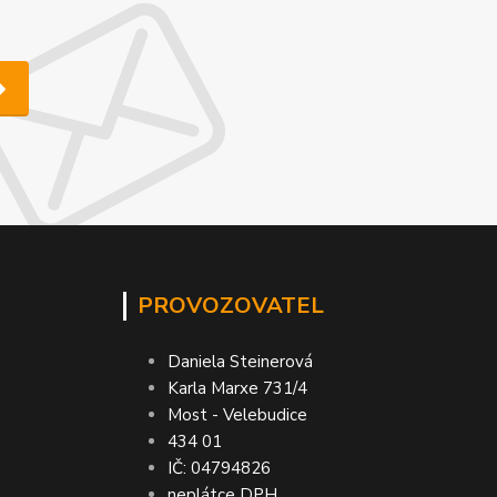
PROVOZOVATEL
Daniela Steinerová
Karla Marxe 731/4
Most - Velebudice
434 01
IČ: 04794826
neplátce DPH