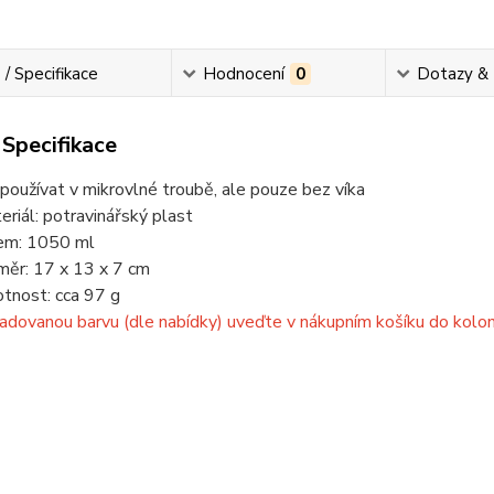
 / Specifikace
Hodnocení
0
Dotazy &
 Specifikace
 používat v mikrovlné troubě, ale pouze bez víka
eriál: potravinářský plast
em: 1050 ml
měr: 17 x 13 x 7 cm
tnost: cca 97 g
adovanou barvu (dle nabídky) uveďte v nákupním košíku do kol