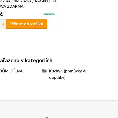
ox na jídlo - sova / A24-000009
AVA ZDARMA
č
Skladem
/
.
Přidat do košíku
zařazeno v kategoriích
 DŮM, DÍLNA
Kuchyň (pomůcky &
doplňky)