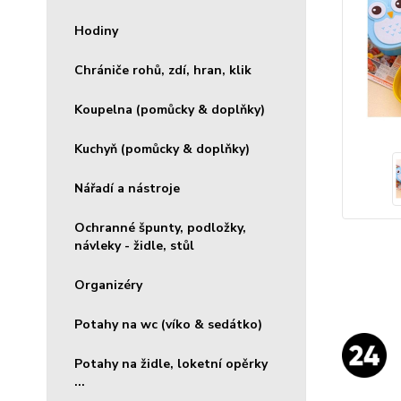
Hodiny
Chrániče rohů, zdí, hran, klik
Koupelna (pomůcky & doplňky)
Kuchyň (pomůcky & doplňky)
Nářadí a nástroje
Ochranné špunty, podložky,
návleky - židle, stůl
Organizéry
Potahy na wc (víko & sedátko)
Potahy na židle, loketní opěrky
...