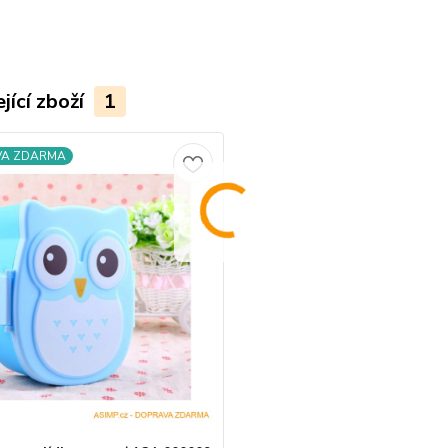
jící zboží
1
VA ZDARMA