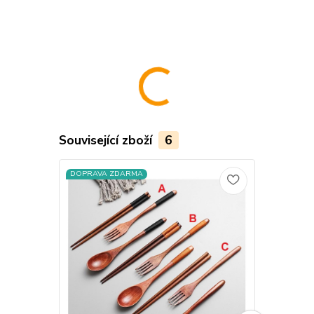
Související zboží
6
DOPRAVA ZDARMA
DOPRAVA Z