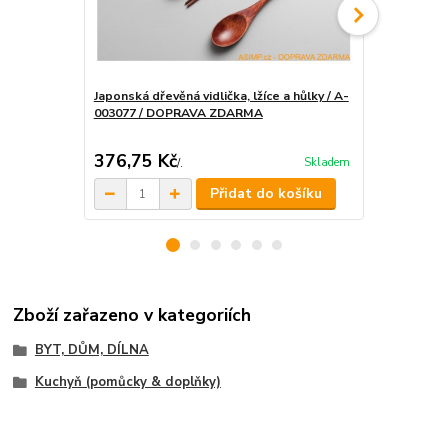
Japonská dřevěná vidlička, lžíce a hůlky / A-
003077 / DOPRAVA ZDARMA
Skládací kem
nůž - otvírá
376,75 Kč
484 Kč
Skladem
/
.
/
.
Přidat do košíku
Zboží zařazeno v kategoriích
BYT, DŮM, DÍLNA
Kuchyň (pomůcky & doplňky)