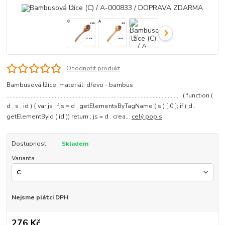
Ohodnotit produkt
Bambusová lžíce. materiál: dřevo - bambus
.................................................................................................................. ( function (
d , s , id ) { var js , fjs = d . getElementsByTagName ( s ) [ 0 ]; if ( d .
getElementById ( id )) return ; js = d . crea...
celý popis
Dostupnost
Skladem
Varianta
Nejsme plátci DPH
276 Kč