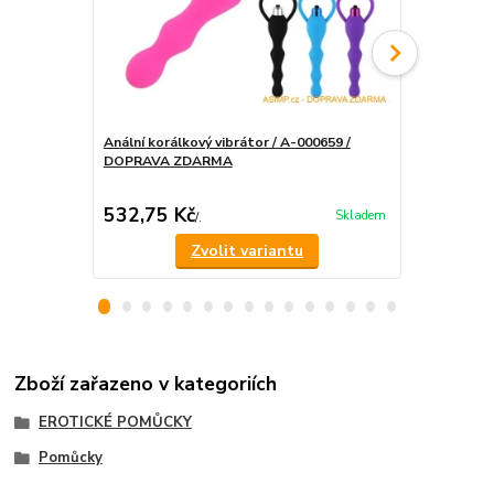
Anální korálkový vibrátor / A-000659 /
DOPRAVA ZDARMA
Anální vibr
ZDARMA
532,75 Kč
519,75 K
Skladem
/
.
Zvolit variantu
Zboží zařazeno v kategoriích
EROTICKÉ POMŮCKY
Pomůcky