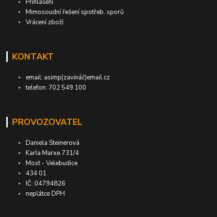
Přihlášení
Mimosoudní řešení spotřeb. sporů
Vrácení zboží
KONTAKT
email: asimp(zavináč)email.cz
telefon: 702 549 100
PROVOZOVATEL
Daniela Steinerová
Karla Marxe 731/4
Most - Velebudice
434 01
IČ: 04794826
neplátce DPH