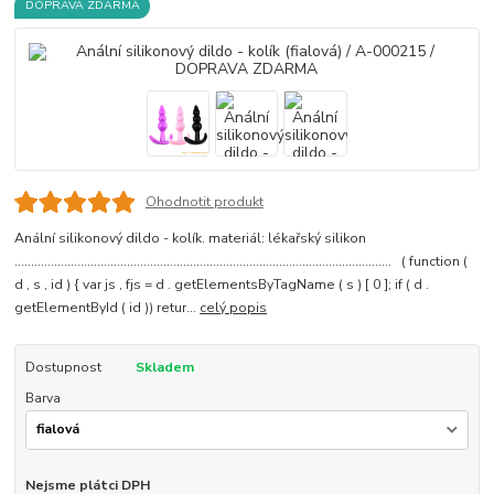
DOPRAVA ZDARMA
Ohodnotit produkt
Anální silikonový dildo - kolík. materiál: lékařský silikon
.................................................................................................................. ( function (
d , s , id ) { var js , fjs = d . getElementsByTagName ( s ) [ 0 ]; if ( d .
getElementById ( id )) retur...
celý popis
Dostupnost
Skladem
Barva
Nejsme plátci DPH