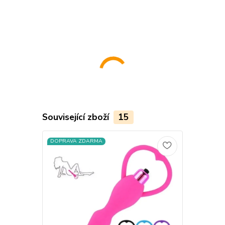
Související zboží
15
DOPRAVA ZDARMA
DOPRAVA Z