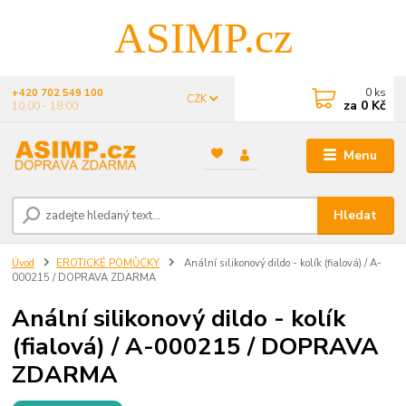
ASIMP.cz
0
ks
+420 702 549 100
CZK
za
0 Kč
10:00 - 18:00
Menu
Hledat
Úvod
EROTICKÉ POMŮCKY
Anální silikonový dildo - kolík (fialová) / A-
000215 / DOPRAVA ZDARMA
Anální silikonový dildo - kolík
(fialová) / A-000215 / DOPRAVA
ZDARMA